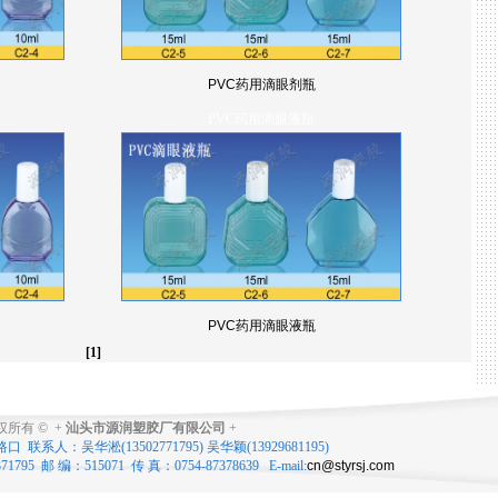
PVC药用滴眼剂瓶
PVC药用滴眼液瓶
PVC药用滴眼液瓶
[1]
权所有
© +
汕头市源润塑胶厂有限公司
+
人：吴华淞(13502771795) 吴华颖(13929681195)
7371795 邮 编：515071 传 真：0754-87378639 E-mail:
cn@styrsj.com