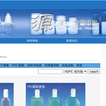
销售网络
新闻动态
ET 眼瓶
PVC 眼瓶
妇科冲洗器
药用液济瓶
化妆品瓶
其他
PVC药用滴眼剂瓶